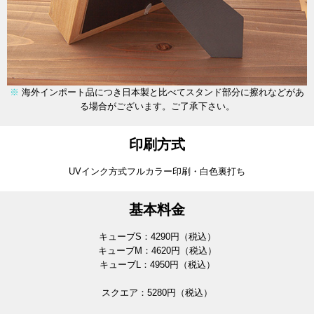
※
海外インポート品につき日本製と比べてスタンド部分に擦れなどがあ
る場合がございます。ご了承下さい。
印刷方式
UVインク方式フルカラー印刷・白色裏打ち
基本料金
キューブS：
4290
円（税込）
キューブM：
4620
円（税込）
キューブL：
4950
円（税込）
スクエア：
5280
円（税込）