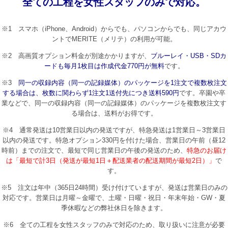
全ての工程を女性スタッフのみで対応。
※1 スマホ（iPhone、Android）からでも、パソコンからでも、同じアカウ
ントでMERITE（メリテ）の利用が可能。
※2 高画質オプション料金が別途かかりますが、
ブルーレイ・USB・SDカ
ードも毎月1枚目は作成代金770円が無料
です。
※3
同一の収録内容（同一の記録媒体）のパッケージを1注文で複数枚注文
する場合は、枚数に関わらず1注文1送付先につき送料590円
です。卒園や卒
業などで、同一の収録内容（同一の記録媒体）のパッケージを複数枚注文す
る場合は、送料がお得です。
※4 通常発送は10営業日以内の発送ですが、特急発送は1営業日～3営業日
以内の発送です。特急オプション330円を付けた場合、営業日の午前（昼12
時前）までの注文で、最短で同じ営業日の午後の発送のため、
特急のお届け
は「最短で計3日（発送が最短1日＋配送業者の配送期間が最短2日）」
で
す。
※5 注文は年中（365日24時間）受け付けていますが、発送は営業日のみの
対応です。営業日は月曜～金曜で、土曜・日曜・祝日・年末年始・GW・夏
季休暇などの弊社休日を除きます。
※6 全ての工程を女性スタッフのみで対応のため、取り扱いに注意が必要