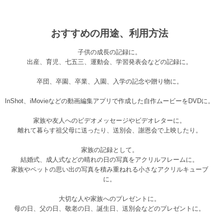
おすすめの用途、利用方法
子供の成長の記録に。
出産、育児、七五三、運動会、学習発表会などの記録に。
卒団、卒園、卒業、入園、入学の記念や贈り物に。
InShot、iMovieなどの動画編集アプリで作成した自作ムービーをDVDに。
家族や友人へのビデオメッセージやビデオレターに。
離れて暮らす祖父母に送ったり、送別会、謝恩会で上映したり。
家族の記録として。
結婚式、成人式などの晴れの日の写真をアクリルフレームに。
家族やペットの思い出の写真を積み重ねれる小さなアクリルキューブ
に。
大切な人や家族へのプレゼントに。
母の日、父の日、敬老の日、誕生日、送別会などのプレゼントに。